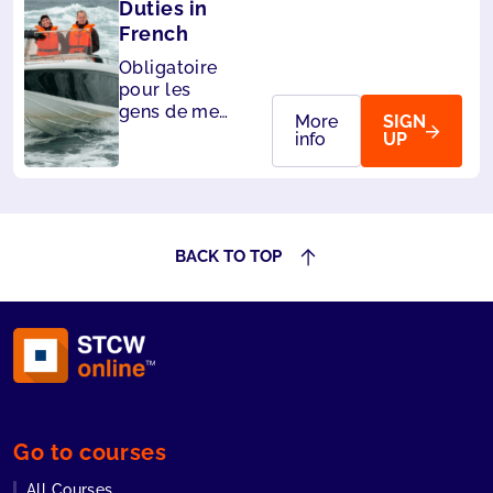
Duties in
French
Obligatoire
pour les
gens de mer
More
SIGN
ayant des
info
UP
fonctions de
sécurité
désignées –
Accepté par
le Panama
BACK TO TOP
Go to courses
All Courses