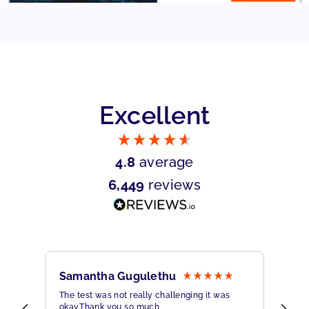
Excellent
4.8
average
6,449
reviews
Samantha Gugulethu
Sa
The test was not really challenging it was
Ama
okay.Thank you so much
Hig