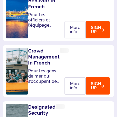
Behavior in
French
Pour les
officiers et
l’équipage
More
SIGN
responsables
info
UP
de la sécurité
des passagers
Crowd
Management
in French
Pour les gens
de mer qui
s’occupent des
More
SIGN
passagers à
info
UP
bord
Designated
Security