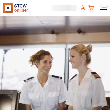
Cyber Security in French
(incl. VAT)
SIGN UP
Approved by:
ECMT, The Netherlands
Duration:
1 heure
Type:
Vérification en ligne et d’identité