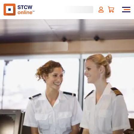
Cyber Security in Spanish
(incl. VAT)
SIGN UP
Approved by:
ECMT, The Netherlands
Duration:
1 horas
Type:
Verificación en línea y de identidad