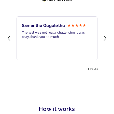
Samantha Gugulethu
Sa
The test was not really challenging it was
Ama
okay.Thank you so much
Hig
eme
Pause
How it works