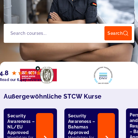
Search
4.8
★
★
★
★
★
★
★
★
★
★
Read our
6,407
reviews
Außergewöhnliche STCW Kurse
Per
Security
Security
and
Awareness –
Awareness –
Res
NL/EU
Bahamas
– B
Approved
Approved
App
Mandatory for
Mandatory for