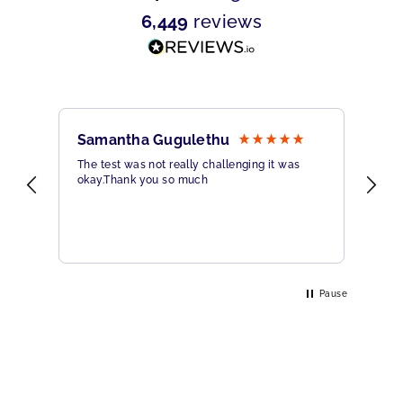
6,449
reviews
Samantha Gugulethu
Sa
The test was not really challenging it was
Ama
okay.Thank you so much
Hig
eme
Pause