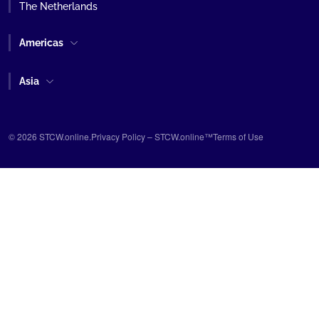
The Netherlands
Americas
Asia
© 2026 STCW.online.
Privacy Policy – STCW.online™
Terms of Use