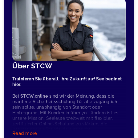
Über STCW
Trainieren Sie überall. Ihre Zukunft auf See beginnt
hier.
Bei
STCW.online
sind wir der Meinung, dass die
maritime Sicherheitsschulung für alle zugänglich
sein sollte, unabhängig von Standort oder
Hintergrund. Mit Kunden in über 70 Ländern ist es
unsere Mission, Seeleute weltweit mit flexibler,
zertifizierter Online-Schulung zu stärken, die
internationalen Standards entspricht.
Read more